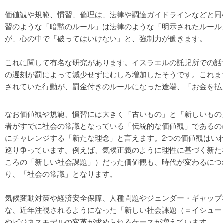
価値観や規範、慣習、倫理は、法律や調達ガイドラインなどと同
習のような「暗黙のルール」は法律のような「明示されたルール
が、心の中で「破ってはいけない」と、強制力が働きます。
これに関して有名な研究があります。イスラエルの託児所での話
の遅刻が罰によって減少せずにむしろ増加したそうです。これま
されていた行動が、罰金付きのルールになった途端、「お金を払
なお価値観や規範、慣習には大きく「古いもの」と「新しいもの
者がすでに社会の常識となっている「伝統的な価値観」であるの
にチャレンジする「新たな理念」と言えます。2つの価値観はい
巡り争っています。例えば、気候正義のように理性に基づく新た
ころの「新しい社会課題」）だった価値観も、時代が変わるにつ
り、「社会の常識」となります。
気候変動対策や経済安全保障、人種問題やジェンダー・ギャップ
な、近年注視されるようになった「新しい社会課題（＝イシュー
やビジネスモデルの変革が求められるケースが増えています。