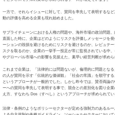
一方で、それらイシューに対して、賛同を率先して表明するなど
動の評価を高める企業も現れ始めました。
サプライチェーンにおける人権の問題や、海外市場の政治問題、
直面した時に、企業はどのようにリスクを評価しメッセージを発
ーションの毀損を避けるためにリスクを避けるのか、レピュテー
スクを取るのか、企業の一挙手一投足が常に監視されている中、
やグローバル市場への影響を見据えた、素早い経営判断が求めら
これまで企業は、「法律的には問題ないが、倫理的に問題となる
の人が賛同を示す「伝統的な価値観」「社会の常識」を順守する、つ
というアプローチが一般的でした。しかし昨今では、賛否両論の
ーへの賛同を率先して表明する事で、競合との差別化を図り企業
え方、すなわち Dos（すべし）というアプローチが求められて
法律・条例のようなポリシーセクターが定める強制力のあるルー
よる自主規制や各種ガイドライン、ソーシャルセクターにおいて